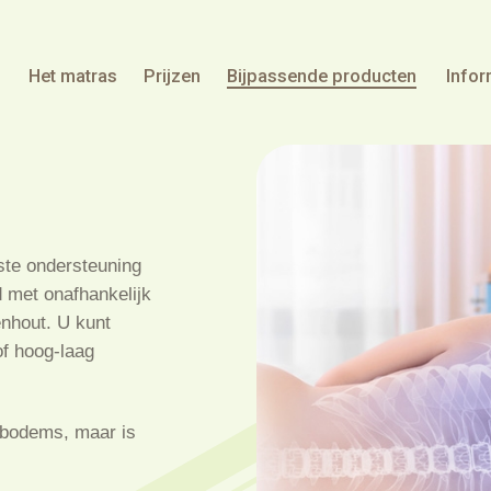
Het matras
Prijzen
Bijpassende producten
Infor
ste ondersteuning
d met onafhankelijk
enhout. U kunt
of hoog-laag
edbodems, maar is